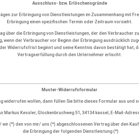
Ausschluss- bzw. Erlöschensgründe
rägen zur Erbringung von Dienstleistungen im Zusammenhang mit Frei
Erbringung einen spezifischen Termin oder Zeitraum vorsieht.
ag über die Erbringung von Dienstleistungen, der den Verbraucher zur
ng, wenn der Verbraucher vor Beginn der Erbringung ausdrücklich zu
der Widerrufsfrist beginnt und seine Kenntnis davon bestätigt hat, 
Vertragserfüllung durch den Unternehmer erlischt.
Muster-Widerrufsformular
g widerrufen wollen, dann füllen Sie bitte dieses Formular aus und s
An Markus Kessler, Glockenbruchweg 51, 34134 kassel, E-Mail-Adress
h/ wir (*) den von mir/ uns (*) abgeschlossenen Vertrag über den Kau
die Erbringung der folgenden Dienstleistung (*)