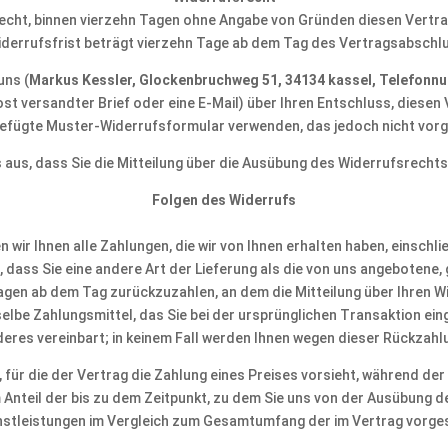
echt, binnen vierzehn Tagen ohne Angabe von Gründen diesen Vertra
iderrufsfrist beträgt vierzehn Tage ab dem Tag des Vertragsabschl
uns (
Markus Kessler, Glockenbruchweg 51, 34134 kassel, Telefonn
Post versandter Brief oder eine E-Mail) über Ihren Entschluss, diesen
efügte Muster-Widerrufsformular verwenden, das jedoch nicht vorg
s aus, dass Sie die Mitteilung über die Ausübung des Widerrufsrechts
Folgen des Widerrufs
 wir Ihnen alle Zahlungen, die wir von Ihnen erhalten haben, einschl
, dass Sie eine andere Art der Lieferung als die von uns angebotene,
gen ab dem Tag zurückzuzahlen, an dem die Mitteilung über Ihren Wi
lbe Zahlungsmittel, das Sie bei der ursprünglichen Transaktion eing
eres vereinbart; in keinem Fall werden Ihnen wegen dieser Rückzahl
 für die der Vertrag die Zahlung eines Preises vorsieht, während der
Anteil der bis zu dem Zeitpunkt, zu dem Sie uns von der Ausübung de
enstleistungen im Vergleich zum Gesamtumfang der im Vertrag vorge