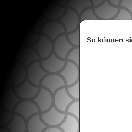
So können si
Glockenbruch
34134 Kassel
Deutschland –
+49
0561 – 49
+49
0561 – 49