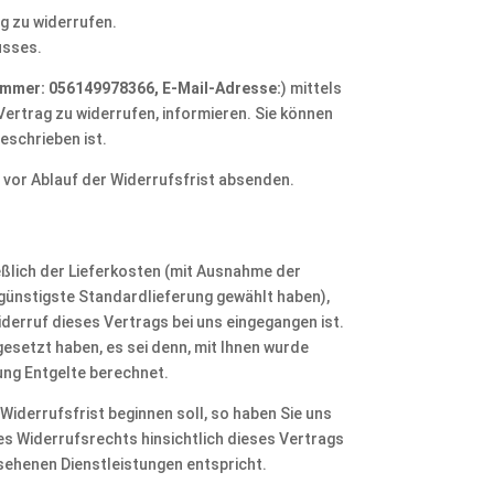
g zu widerrufen.
usses.
ummer: 056149978366, E-Mail-Adresse:
) mittels
 Vertrag zu widerrufen, informieren. Sie können
eschrieben ist.
 vor Ablauf der Widerrufsfrist absenden.
ießlich der Lieferkosten (mit Ausnahme der
 günstigste Standardlieferung gewählt haben),
derruf dieses Vertrags bei uns eingegangen ist.
esetzt haben, es sei denn, mit Ihnen wurde
ung Entgelte berechnet.
 Widerrufsfrist beginnen soll, so haben Sie uns
s Widerrufsrechts hinsichtlich dieses Vertrags
sehenen Dienstleistungen entspricht.