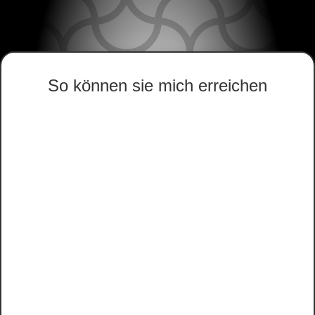
So können sie mich erreichen
Glockenbruchweg 51
34134 Kassel
Deutschland – Hessen
+49
0561 – 49978366
+49
0561 – 49978617