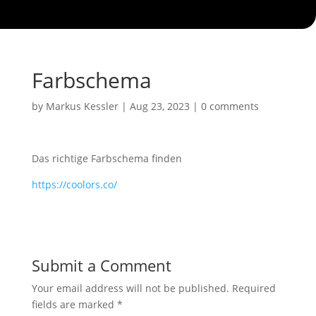
Farbschema
by
Markus Kessler
|
Aug 23, 2023
|
0 comments
Das richtige Farbschema finden
https://coolors.co/
Submit a Comment
Your email address will not be published.
Required
fields are marked
*