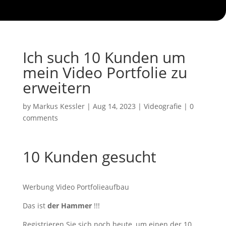
Ich such 10 Kunden um
mein Video Portfolie zu
erweitern
by
Markus Kessler
|
Aug 14, 2023
|
Videografie
|
0
comments
10 Kunden gesucht
Werbung Video Portfolieaufbau
Das ist
der Hammer
!!!
Registrieren Sie sich noch heute, um einen der 10