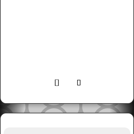
+49
0561 – 49978366
+49
0561 – 49978617
cloudforming@outlook.de